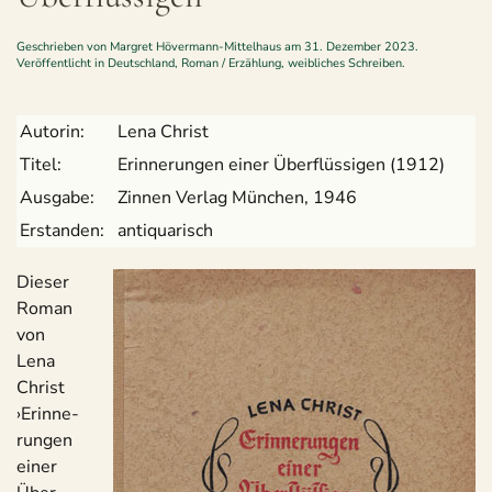
Geschrieben von
Margret Hövermann-Mittelhaus
am
31. Dezember 2023
.
Veröffentlicht in
Deutschland
,
Roman / Erzählung
,
weibliches Schreiben
.
Autorin:
Lena Christ
Titel:
Erin­ne­run­gen einer Über­flüs­si­gen (1912)
Aus­gabe:
Zin­nen Ver­lag Mün­chen, 1946
Erstan­den:
anti­qua­risch
Die­ser
Roman
von
Lena
Christ
›Erin­ne­
run­gen
einer