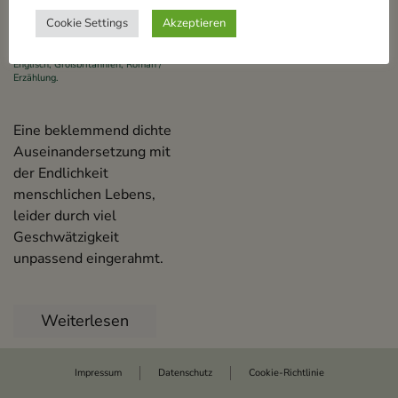
Cookie Settings
Akzeptieren
Geschrieben von
Michael Mittelhaus
am
28. Mai 2026
. Veröffentlicht in
Englisch
,
Großbritannien
,
Roman /
Erzählung
.
Eine beklemmend dichte
Auseinandersetzung mit
der Endlichkeit
menschlichen Lebens,
leider durch viel
Geschwätzigkeit
unpassend eingerahmt.
Weiterlesen
Impressum
Datenschutz
Cookie-Richtlinie