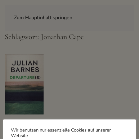
Zum Hauptinhalt springen
Schlagwort:
Jonathan Cape
Julian Bar­nes
Wir benutzen nur essenzielle Cookies auf unserer
» Departure(s)
Website