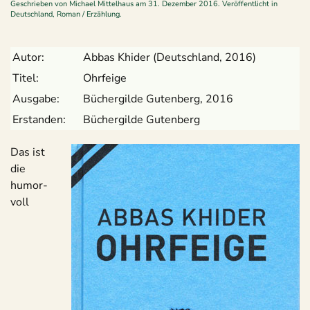
Geschrieben von
Michael Mittelhaus
am
31. Dezember 2016
. Veröffentlicht in
Deutschland
,
Roman / Erzählung
.
Autor:
Abbas Khi­der (Deutsch­land, 2016)
Titel:
Ohr­feige
Aus­gabe:
Bücher­gilde Guten­berg, 2016
Erstan­den:
Bücher­gilde Gutenberg
Das ist
die
humor­
voll