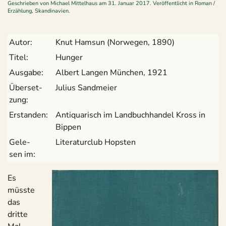
Geschrieben von
Michael Mittelhaus
am
31. Januar 2017
. Veröffentlicht in
Roman /
Erzählung
,
Skandinavien
.
Autor:
Knut Ham­sun (Nor­we­gen, 1890)
Titel:
Hun­ger
Aus­gabe:
Albert Lan­gen Mün­chen, 1921
Über­set­
Julius Sand­meier
zung:
Erstan­den:
Anti­qua­risch im Land­buch­han­del Kross in
Bippen
Gele­
Lite­ra­tur­club Hopsten
sen im:
Es
müsste
das
dritte