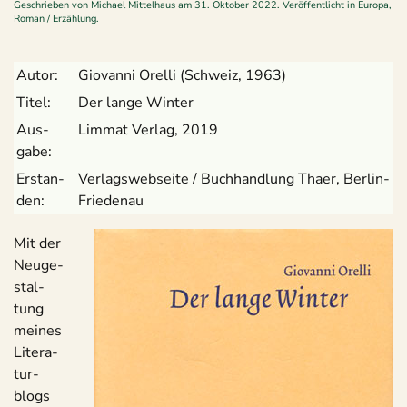
Geschrieben von
Michael Mittelhaus
am
31. Oktober 2022
. Veröffentlicht in
Europa
,
Roman / Erzählung
.
Autor:
Gio­vanni Orelli (Schweiz, 1963)
Titel:
Der lange Winter
Aus­
Lim­mat Ver­lag, 2019
gabe:
Erstan­
Ver­lags­web­seite / Buch­hand­lung Thaer, Berlin-
den:
Friedenau
Mit der
Neu­ge­
stal­
tung
mei­nes
Lite­ra­
tur­
blogs