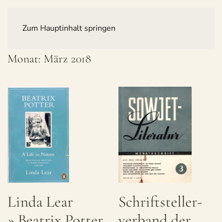
Zum Hauptinhalt springen
Monat:
März 2018
Linda Lear
Schrift­stel­ler­
» Bea­trix Potter
ver­band der