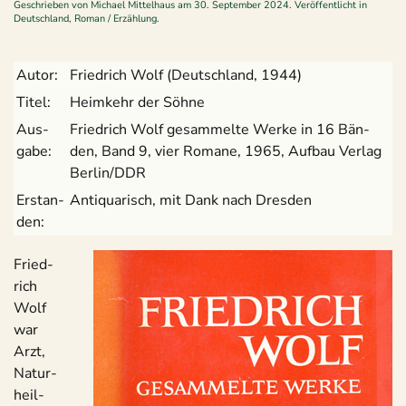
Geschrieben von
Michael Mittelhaus
am
30. September 2024
. Veröffentlicht in
Deutschland
,
Roman / Erzählung
.
Autor:
Fried­rich Wolf (Deutsch­land, 1944)
Titel:
Heim­kehr der Söhne
Aus­
Fried­rich Wolf gesam­melte Werke in 16 Bän­
gabe:
den, Band 9, vier Romane, 1965, Auf­bau Ver­lag
Berlin/DDR
Erstan­
Anti­qua­risch, mit Dank nach Dresden
den:
Fried­
rich
Wolf
war
Arzt,
Natur­
heil­