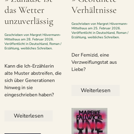
das Wet­ter
Verhältnisse
unzuverlässig
Geschrieben von
Margret Hövermann-
Mittelhaus
am
25. Februar 2026
.
Veröffentlicht in
Deutschland
,
Roman /
Geschrieben von
Margret Hövermann-
Erzählung
,
weibliches Schreiben
.
Mittelhaus
am
28. Februar 2026
.
Veröffentlicht in
Deutschland
,
Roman /
Erzählung
,
weibliches Schreiben
.
Der Femizid, eine
Verzweiflungstat aus
Kann die Ich-Erzählerin
Liebe?
alte Muster abstreifen, die
sich über Generationen
hinweg in sie
Weiterlesen
eingeschrieben haben?
Weiterlesen