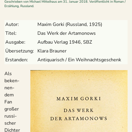
Geschrieben von
Michael Mittelhaus
am
31. Januar 2018
. Veröffentlicht in
Roman /
Erzählung
,
Russland
.
Autor:
Maxim Gorki (Russ­land, 1925)
Titel:
Das Werk der Artamonows
Aus­gabe:
Auf­bau Ver­lag 1946, SBZ
Über­set­zung:
Klara Brau­ner
Erstan­den:
Anti­qua­risch / Ein Weihnachtsgeschenk
Als
beken­
nen­
dem
Fan
gro­ßer
rus­si­
scher
Dich­ter