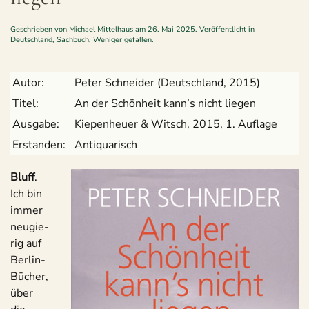
Geschrieben von
Michael Mittelhaus
am
26. Mai 2025
. Veröffentlicht in
Deutschland
,
Sachbuch
,
Weniger gefallen
.
Autor:
Peter Schnei­der (Deutsch­land, 2015)
Titel:
An der Schön­heit kann’s nicht liegen
Aus­gabe:
Kie­pen­heuer & Witsch, 2015, 1. Auflage
Erstan­den:
Anti­qua­risch
Bluff
.
Ich bin
immer
neu­gie­
rig auf
Ber­lin-
Bücher,
über